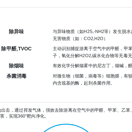
除异味
与异味物质（如H2S,-NH2等）发生
无害物质（如：CO2,H2O）
除甲醛,TVOC
主动识别捕捉游离于空气中的甲醛，甲苯
子，氧化分解H2O2,碳水化合物等无毒
除烟味
有效化学分解烟雾中的尼古丁，烟碱，
杀菌消毒
对微生物（细菌，病毒等）细胞膜，有
内含巯基的酶，起到杀菌作用。
式配方 能主动出击，通过挥发气体，强效去除游离在空气中的甲醛、甲苯、乙
，实现360°靶向净化。